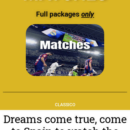
Full packages
only
CLASSICO
Dreams come true, come