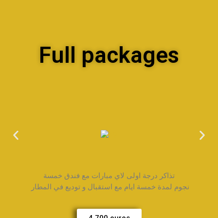
Full packages
تذاكر درجة اولى لاي مبارات مع فندق خمسة
نجوم لمدة خمسة ايام مع استقبال و توديع في المطار