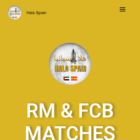
Skip
to
Hala Spain
content
RM & FCB
MATCHES