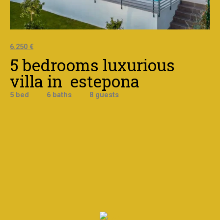
6.250 €
5 bedrooms luxurious
villa in estepona
5 bed 6 baths 8 guests