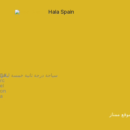
Skip
to
Hala Spain
content
Ba
سياحة درجة ثانية خمسة ليالي
rc
el
on
a
وقع ممتاز