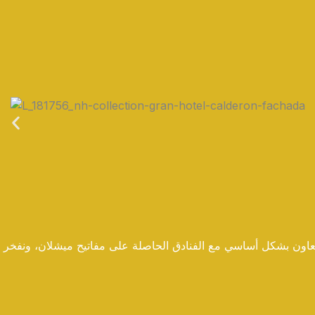
يز. نتعاون بشكل أساسي مع الفنادق الحاصلة على مفاتيح ميشلان، ونفخر