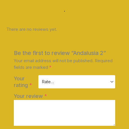
.
There are no reviews yet.
Be the first to review “Andalusia 2”
Your email address will not be published.
Required
fields are marked
*
Your
rating
*
Your review
*