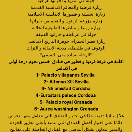
جولة في مدريد و اجوائها الراقية
زيارة قرطبة والمعالم الاندلسية القديمة
زيارة اشبيلية و قصورها الاندلسية الاسلامية
زيارة مزرعة الزيتون و التعلم من خبرائها
زيارة روندا و مناظرها الطبيعية الخلابة
جولة في غرناطة و حاراتها العتيقة
زيارة قصر الحمراء، جوهرة التاريخ الاندلسي
الوقوف في طليطلة، مدينة الاصالة و
التراث
*الرحلة بقيادة منى التميمي*
اقامة في غرفة فردية و فطور في فنادق خمس نجوم درجة اولى
في الاندلس
1- Palacio villapanes Sevilla
2- Alfonso XIII Sevilla
3- Nh amistad Cordoba
4-Eurostars palace Cordoba
5- Palacio royal Granada
6- Aurea washington Granada
هلا إسبانيا دقيقة جدًا في اختيار الفنادق التي نتعامل معها. نحرص
دائمًا على اختيار أفضل الفنادق التي تتمتع بأعلى معايير الجودة
والتميز. نتعاون بشكل أساسي مع الفنادق الحاصلة على مفاتيح