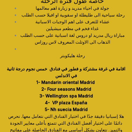
خاصة طول فترة الرحلة
جولة في احياء مدريد و زيارة اهم معالمها
رحلة سياحية الى طليطلة او سقوبية او افيلا حسب الطلب
عشاء للتعرف على اهم الوجبات الاسبانية
غداء فخم في مطعم ميشيلين
مباراة ريال مدريد او دروس لغة اسبانية على حسب الطلب
الذهاب الى الاوتلت المعروف لاس روزاس
رحلة هليكوبتر
اقامة في غرفة مشتركة و فطور في فنادق خمس نجوم درجة ثانية
في الاندلس
1- Mandarin oriental Madrid
2- Four seasons Madrid
3- Wellington spa Madrid
4- VP plaza España
5- Nh suecia Madrid
هلا إسبانيا دقيقة جدًا في اختيار الفنادق التي نتعامل معها. نحرص
دائمًا على اختيار أفضل الفنادق التي تتمتع بأعلى معايير الجودة
والتميز. نتعاون بشكل أساسي مع الفنادق الحاصلة على مفاتيح